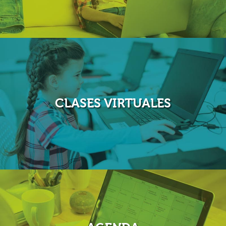
Con
ColWeb
realiza todo el proceso de admisiones de
estudiantes nuevos y antiguos de forma virtual, desde la
venta de formularios, entrevistas, selección y matrículas.
CLASES VIRTUALES
A través de ColWeb puedes programar y organizar
todas tus clases virtuales usando la aplicación de
videollamadas de tu preferencia.