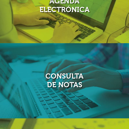
AGENDA
ELECTRÓNICA
Ahora la agenda en papel paso a la historia, con
ColWeb
disfruta de tu agenda virtual en todas partes. Puedes
enviar y recibir archivos, revisar las tareas y filtrar la
información por fechas.
CONSULTA
DE NOTAS
Con
ColWeb
ten a la mano y en tiempo real tus notas
académicas. No mas sorpresas al final del año escolar!!