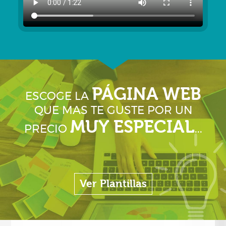
PÁGINA WEB
ESCOGE LA
QUE MAS TE GUSTE POR UN
MUY ESPECIAL
PRECIO
...
Ver Plantillas