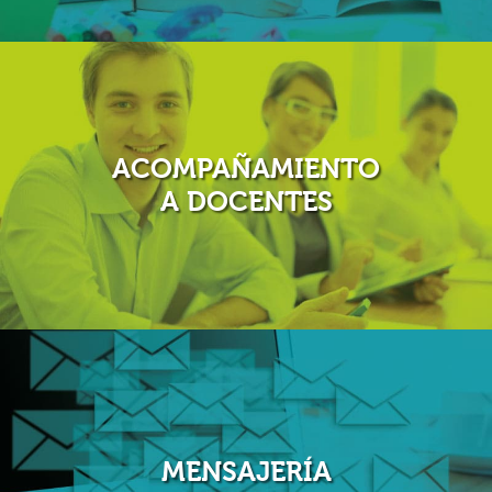
Con
ColWeb
docentes y padres de familia pueden estar
más cerca a los estudiantes, su futuro depende del
acompañamiento diario que se les brinde.
ACOMPAÑAMIENTO
A DOCENTES
Realiza un control completo de seguimiento y
evaluación al cuerpo docente de tu colegio en menos
tiempo, la calidad de la educación esta en tus manos.
MENSAJERÍA